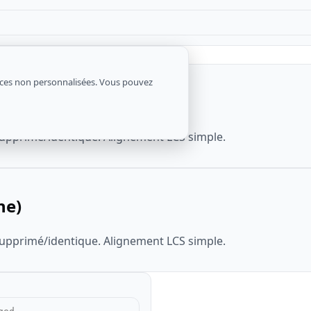
onces non personnalisées. Vous pouvez
ne)
upprimé/identique. Alignement LCS simple.
ne)
upprimé/identique. Alignement LCS simple.