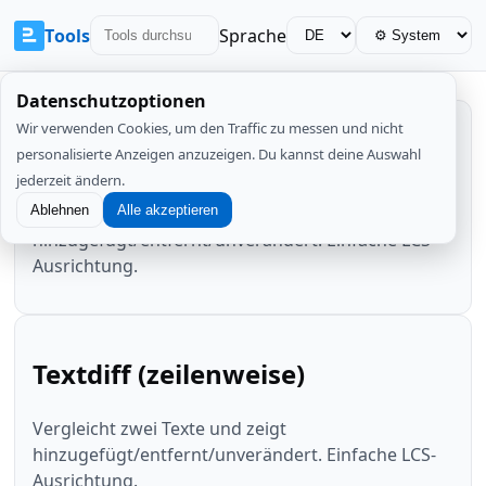
Tools
Sprache
Datenschutzoptionen
Wir verwenden Cookies, um den Traffic zu messen und nicht
Textdiff (zeilenweise)
personalisierte Anzeigen anzuzeigen. Du kannst deine Auswahl
jederzeit ändern.
Vergleicht zwei Texte und zeigt
Ablehnen
Alle akzeptieren
hinzugefügt/entfernt/unverändert. Einfache LCS-
Ausrichtung.
Textdiff (zeilenweise)
Vergleicht zwei Texte und zeigt
hinzugefügt/entfernt/unverändert. Einfache LCS-
Ausrichtung.