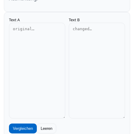
Text A
Text B
Vergleichen
Leeren