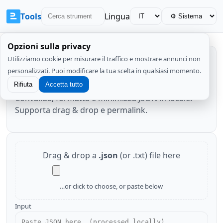
Tools
Lingua
Opzioni sulla privacy
Utilizziamo cookie per misurare il traffico e mostrare annunci non
Validatore JSON
personalizzati. Puoi modificare la tua scelta in qualsiasi momento.
Rifiuta
Accetta tutto
Convalida, formatta e minimizza JSON in locale.
Supporta drag & drop e permalink.
Drag & drop a
.json
(or .txt) file here
…or click to choose, or paste below
Input