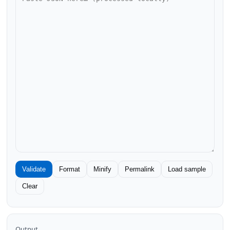
Validate
Format
Minify
Permalink
Load sample
Clear
Output