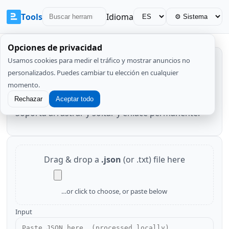
Tools
Idioma
Opciones de privacidad
Usamos cookies para medir el tráfico y mostrar anuncios no
Validador JSON
personalizados. Puedes cambiar tu elección en cualquier
momento.
Valida, formatea y minifica JSON localmente.
Rechazar
Aceptar todo
Soporta arrastrar y soltar y enlace permanente.
Drag & drop a
.json
(or .txt) file here
…or click to choose, or paste below
Input