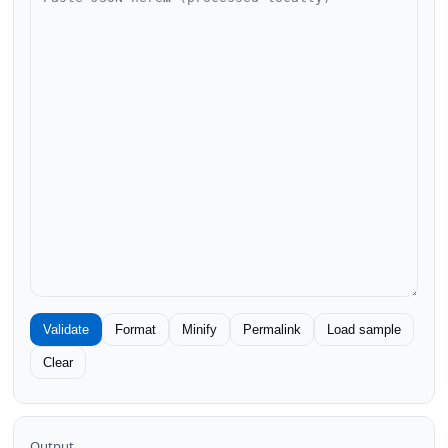
Validate
Format
Minify
Permalink
Load sample
Clear
Output