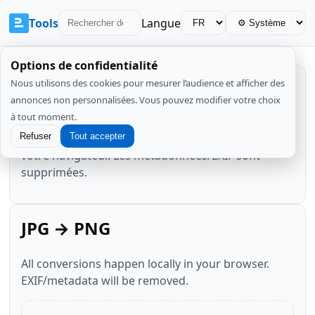
Tools
Langue
Options de confidentialité
Nous utilisons des cookies pour mesurer l’audience et afficher des
JPG → PNG
annonces non personnalisées. Vous pouvez modifier votre choix
à tout moment.
Convertissez des JPG en PNG localement dans
Refuser
Tout accepter
votre navigateur. Les métadonnées/EXIF sont
supprimées.
JPG → PNG
All conversions happen locally in your browser.
EXIF/metadata will be removed.