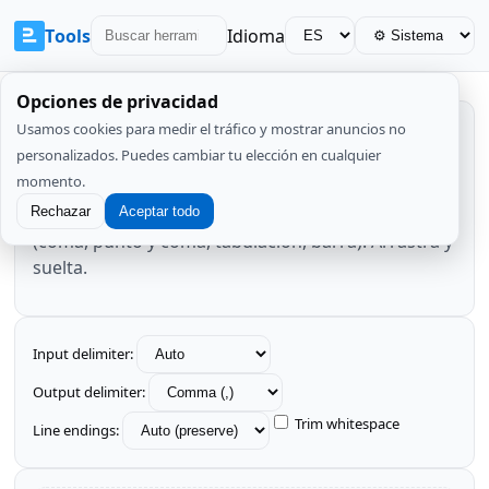
Tools
Idioma
Opciones de privacidad
Usamos cookies para medir el tráfico y mostrar anuncios no
Convertidor de delimitador CSV
personalizados. Puedes cambiar tu elección en cualquier
momento.
Cambia de forma segura el delimitador de un CSV
Rechazar
Aceptar todo
(coma, punto y coma, tabulación, barra). Arrastra y
suelta.
Input delimiter:
Output delimiter:
Trim whitespace
Line endings: